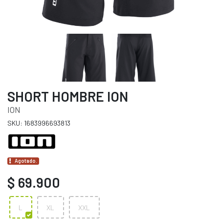
SHORT HOMBRE ION
ION
SKU: 1683996693813
Agotado.
$ 69.900
L
XL
XXL