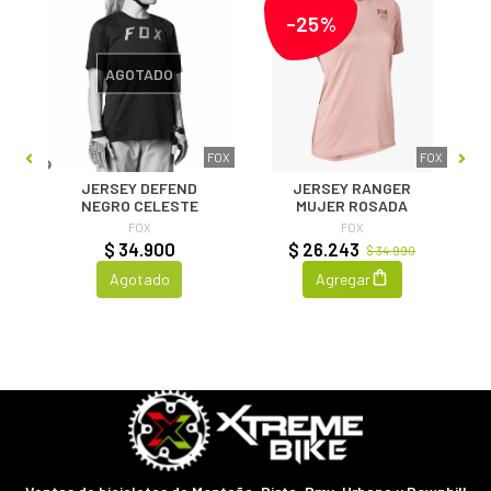
-25%
AGOTADO
0 G
FOX
FOX
JERSEY DEFEND
JERSEY RANGER
NEGRO CELESTE
MUJER ROSADA
FOX
FOX
$ 34.900
$ 26.243
$ 34.990
Agotado
Agregar