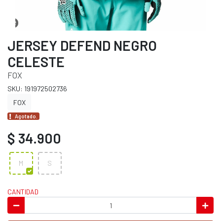
JERSEY DEFEND NEGRO
CELESTE
FOX
SKU: 191972502736
FOX
Agotado.
$ 34.900
M
S
CANTIDAD