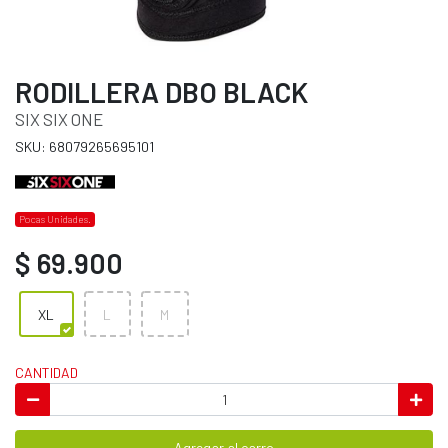
RODILLERA DBO BLACK
SIX SIX ONE
SKU: 68079265695101
Pocas Unidades.
$ 69.900
XL
L
M
CANTIDAD
Agregar al carro