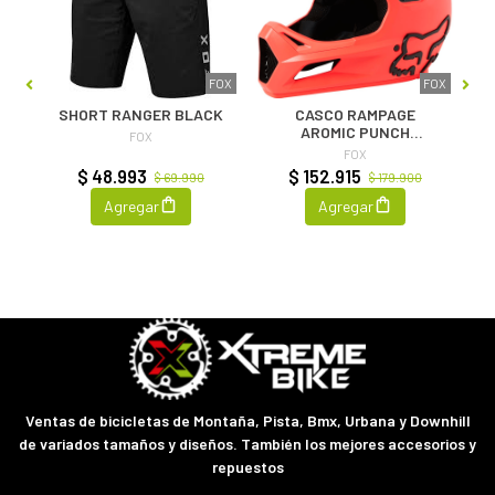
GNS
FOX
FOX
SHORT RANGER BLACK
CASCO RAMPAGE
AROMIC PUNCH
FOX
ORANGE
FOX
$ 48.993
$ 152.915
$ 69.990
$ 179.900
Agregar
Agregar
Ventas de bicicletas de Montaña, Pista, Bmx, Urbana y Downhill
de variados tamaños y diseños. También los mejores accesorios y
repuestos