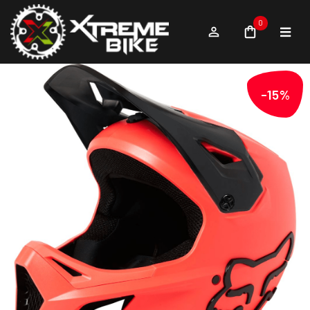
0
-15%