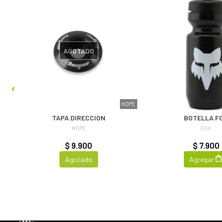
AGOTADO
OFF
HOPE
TAPA DIRECCION
BOTELLA F
HOPE
FOX
$ 9.900
$ 7.900
Agotado
Agregar