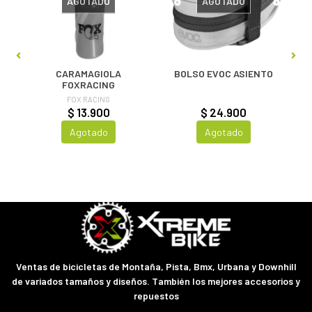
AGOTADO
AGOTADO
0ML
BE
CARAMAGIOLA
BOLSO EVOC ASIENTO
FOXRACING
FOX RACING
$ 13.900
$ 24.900
Agotado
Agotado
Ventas de bicicletas de Montaña, Pista, Bmx, Urbana y Downhill
de variados tamaños y diseños. También los mejores accesorios y
repuestos