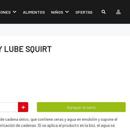
IONES
ALIMENTOS
NIÑOS
OFERTAS
 LUBE SQUIRT
Agregar al carro
 de cadena único, que contiene ceras y agua en emulsión y supone el
icación de cadenas. Si se aplica el producto en la bici, el agua se