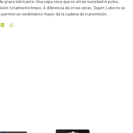
e grasa lubricante. Una capa seca que no atrae suciedad ni polvo,
ión totalmente limpio. A diferencia de otras ceras, Squirt Lube no se
e permite un rendimiento mayor de la cadena de transmisión.