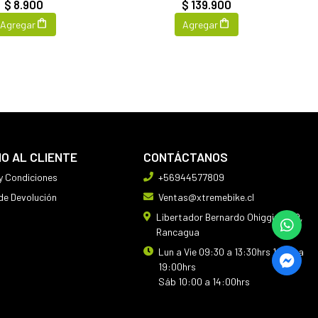
$ 8.900
$ 139.900
Agregar
Agregar
IO AL CLIENTE
CONTÁCTANOS
y Condiciones
+56944577809
 de Devolución
Ventas@xtremebike.cl
Libertador Bernardo Ohiggins 410,
Rancagua
Lun a Vie 09:30 a 13:30hrs 14:30 a
19:00hrs
Sáb 10:00 a 14:00hrs