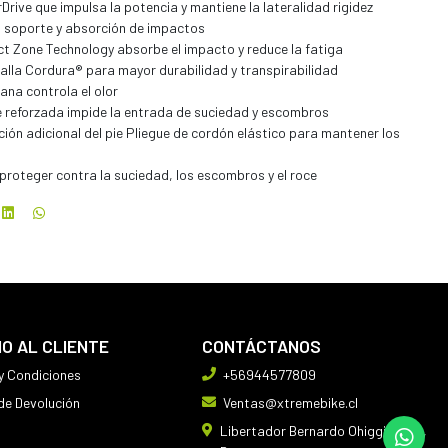
rive que impulsa la potencia y mantiene la lateralidad rigidez
a soporte y absorción de impactos
ct Zone Technology absorbe el impacto y reduce la fatiga
malla Cordura® para mayor durabilidad y transpirabilidad
iana controla el olor
reforzada impide la entrada de suciedad y escombros
ción adicional del pie Pliegue de cordón elástico para mantener los
roteger contra la suciedad, los escombros y el roce
IO AL CLIENTE
CONTÁCTANOS
y Condiciones
+56944577809
 de Devolución
Ventas@xtremebike.cl
Libertador Bernardo Ohiggins 410,