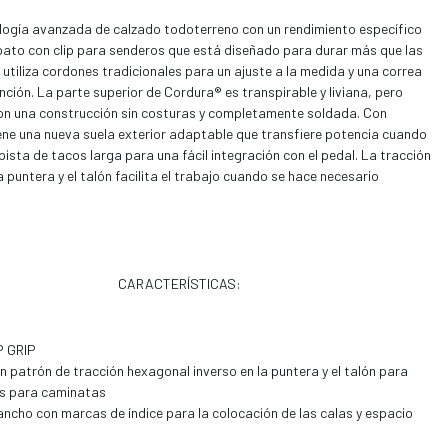
logía avanzada de calzado todoterreno con un rendimiento específico
apato con clip para senderos que está diseñado para durar más que las
tiliza cordones tradicionales para un ajuste a la medida y una correa
ción. La parte superior de Cordura® es transpirable y liviana, pero
con una construcción sin costuras y completamente soldada. Con
ne una nueva suela exterior adaptable que transfiere potencia cuando
pista de tacos larga para una fácil integración con el pedal. La tracción
 puntera y el talón facilita el trabajo cuando se hace necesario
CARACTERÍSTICAS:
P GRIP
n patrón de tracción hexagonal inverso en la puntera y el talón para
s para caminatas
ncho con marcas de índice para la colocación de las calas y espacio