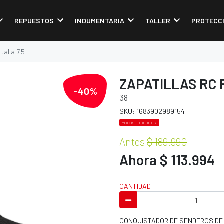
REPUESTOS
INDUMENTARIA
TALLER
PROTECC
talla 7.5
ZAPATILLAS RC 
-40%
38
SKU: 1683902989154
Pocas Unidades.
Antes
$ 189.990
Ahora $ 113.994
CANTIDAD
CONQUISTADOR DE SENDEROS DE 