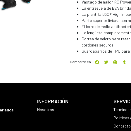
Vástago de nailon RC PowerD
La entresuela de EVA brind
La plantilla D3O® High Impa
Parte superior liviana con 
El forro de malla antibacter
La lengüeta completamente 
Correa de velcro para reten
cordones seguros
Guardabarros de TPU para p
Compartir en:
INFORMACIÓN
SERVIC
Nosotros
Terminos 
variados
Políticas
Contacto