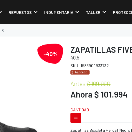
REPUESTOS
INDUMENTARIA
TALLER
PROTECC
a 8
ZAPATILLAS FIV
-40%
40.5
SKU: 1683904933732
Agotado.
Antes
$ 169.990
Ahora $ 101.994
CANTIDAD
Zapatillas Bicicleta Hellcat Negro 