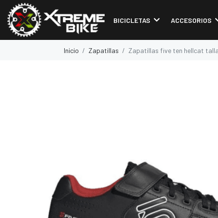
BICICLETAS
ACCESORIOS
Inicio
Zapatillas
Zapatillas five ten hellcat tall