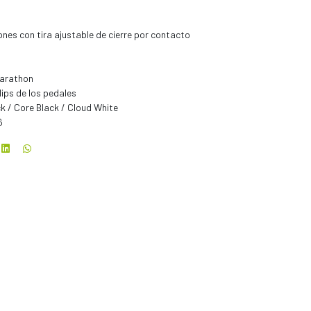
es con tira ajustable de cierre por contacto
Marathon
lips de los pedales
ck / Core Black / Cloud White
6