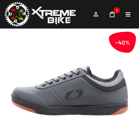
0
-40%