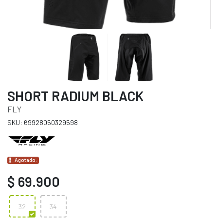
SHORT RADIUM BLACK
FLY
SKU: 69928050329598
Agotado.
$ 69.900
32
34