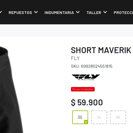
REPUESTOS
INDUMENTARIA
TALLER
PROTECC
SHORT MAVERIK
FLY
SKU: 69928024551815
Pocas Unidades.
$ 59.900
30
34
36