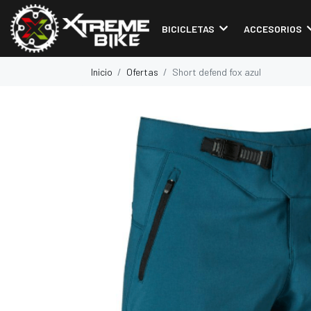
BICICLETAS
ACCESORIOS
Inicio
Ofertas
Short defend fox azul