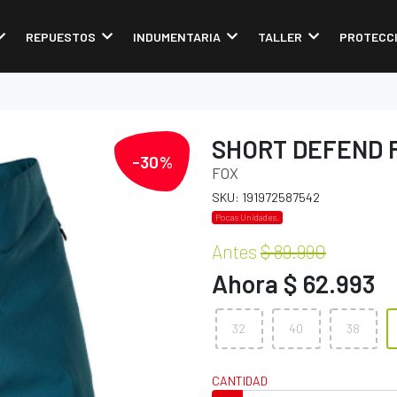
REPUESTOS
INDUMENTARIA
TALLER
PROTECC
SHORT DEFEND 
-30%
FOX
SKU: 191972587542
Pocas Unidades.
Antes
$ 89.990
Ahora $ 62.993
32
40
38
CANTIDAD