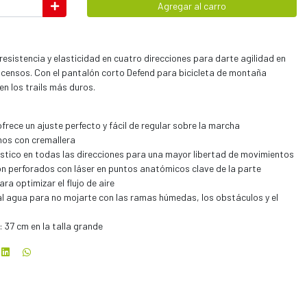
Agregar al carro
esistencia y elasticidad en cuatro direcciones para darte agilidad en
escensos. Con el pantalón corto Defend para bicicleta de montaña
en los trails más duros.
ofrece un ajuste perfecto y fácil de regular sobre la marcha
nos con cremallera
ástico en todas las direcciones para una mayor libertad de movimientos
ión perforados con láser en puntos anatómicos clave de la parte
ra optimizar el flujo de aire
l agua para no mojarte con las ramas húmedas, los obstáculos y el
 37 cm en la talla grande