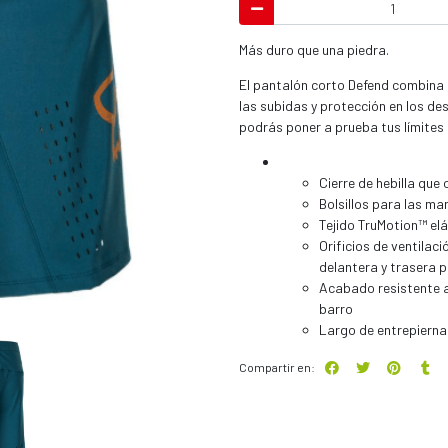
Más duro que una piedra.
El pantalón corto Defend combina r
las subidas y protección en los d
podrás poner a prueba tus límites 
Cierre de hebilla que 
Bolsillos para las ma
Tejido TruMotion™ el
Orificios de ventilac
delantera y trasera pa
Acabado resistente a
barro
Largo de entrepierna:
Compartir en: