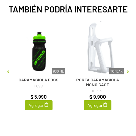
TAMBIÉN PODRÍA INTERESARTE
ANO
600 ML
TOPEAK
-
CARAMAGIOLA FOSS
PORTA CARAMAGIOLA
MONO CAGE
FOSS
TOPEAK
$ 5.990
$ 9.900
Agregar
Agregar