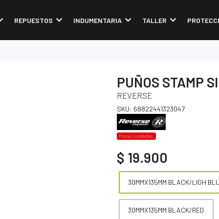
REPUESTOS
INDUMENTARIA
TALLER
PROTECC
PUÑOS STAMP S
REVERSE
SKU: 68822441323047
Pocas Unidades.
$ 19.900
30MMX135MM BLACK/LIGH BL
30MMX135MM BLACK/RED