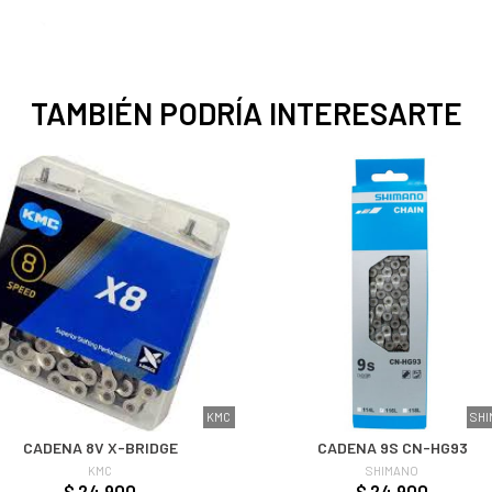
TAMBIÉN PODRÍA INTERESARTE
KMC
SH
CADENA 8V X-BRIDGE
CADENA 9S CN-HG93
KMC
SHIMANO
$ 24.900
$ 24.900