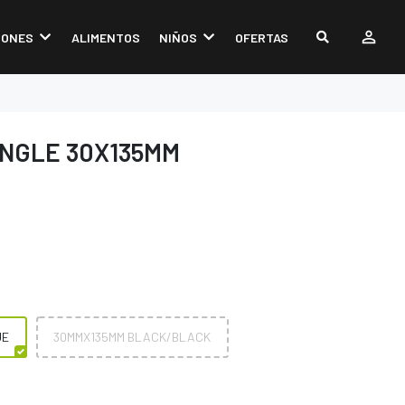
IONES
ALIMENTOS
NIÑOS
OFERTAS
INGLE 30X135MM
UE
30MMX135MM BLACK/BLACK