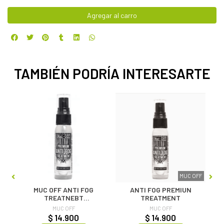
Agregar al carro
TAMBIÉN PODRÍA INTERESARTE
OFF
MUC OFF
ML
MUC OFF ANTI FOG
ANTI FOG PREMIUN
TREATNEBT
TREATMENT
ANTIEMPAÑANTE
MUC OFF
MUC OFF
$ 14.900
$ 14.900