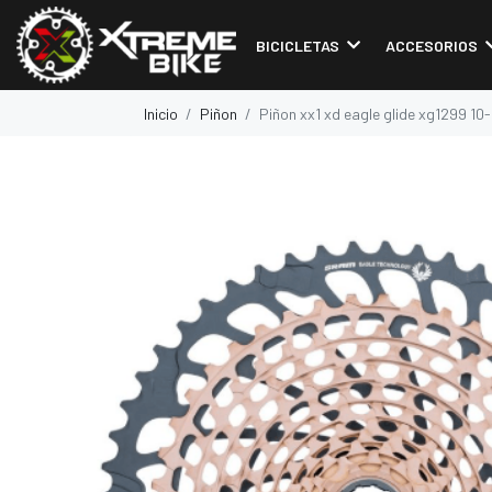
BICICLETAS
ACCESORIOS
Inicio
Piñon
Piñon xx1 xd eagle glide xg1299 10