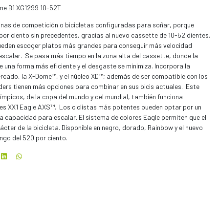
ome B1 XG1299 10-52T
inas de competición o bicicletas configuradas para soñar, porque
0 por ciento sin precedentes, gracias al nuevo cassette de 10-52 dientes.
pueden escoger platos más grandes para conseguir más velocidad
escalar. Se pasa más tiempo en la zona alta del cassette, donde la
de una forma más eficiente y el desgaste se minimiza. Incorpora la
rcado, la X-Dome™, y el núcleo XD™; además de ser compatible con los
iders tienen más opciones para combinar en sus bicis actuales. Este
límpicos, de la copa del mundo y del mundial, también funciona
s XX1 Eagle AXS™. Los ciclistas más potentes pueden optar por un
la capacidad para escalar. El sistema de colores Eagle permiten que el
rácter de la bicicleta. Disponible en negro, dorado, Rainbow y el nuevo
go del 520 por ciento.