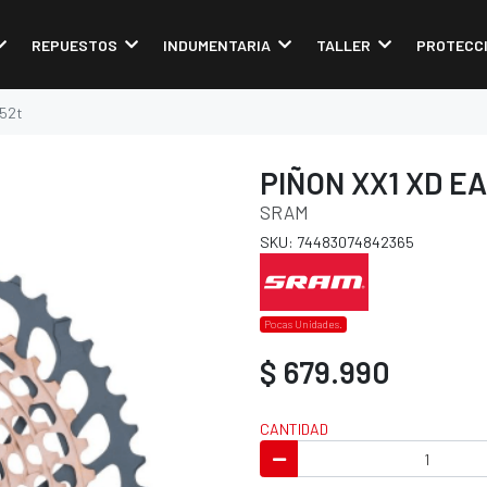
REPUESTOS
INDUMENTARIA
TALLER
PROTECC
-52t
PIÑON XX1 XD EA
SRAM
SKU: 74483074842365
Pocas Unidades.
$ 679.990
CANTIDAD