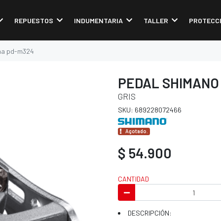
REPUESTOS
INDUMENTARIA
TALLER
PROTECC
rma pd-m324
PEDAL SHIMANO
GRIS
SKU: 689228072466
Agotado.
$ 54.900
CANTIDAD
DESCRIPCIÓN: