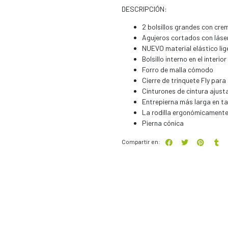
DESCRIPCIÓN:
2 bolsillos grandes con cre
Agujeros cortados con láser 
NUEVO material elástico lige
Bolsillo interno en el interior
Forro de malla cómodo
Cierre de trinquete Fly para
Cinturones de cintura ajust
Entrepierna más larga en ta
La rodilla ergonómicamente
Pierna cónica
Compartir en: