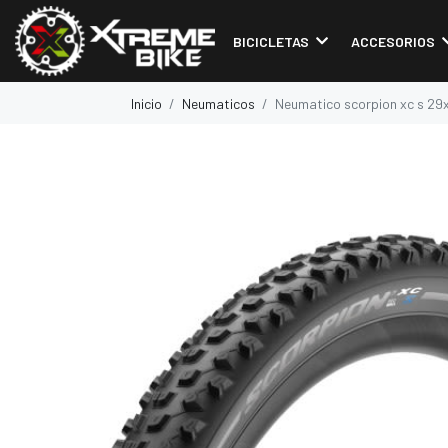
BICICLETAS
ACCESORIOS
Inicio
Neumaticos
Neumatico scorpion xc s 29