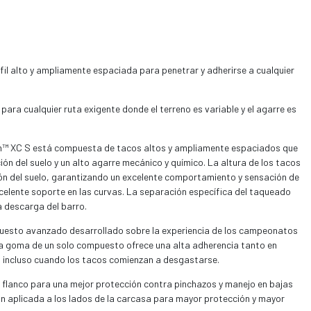
il alto y ampliamente espaciada para penetrar y adherirse a cualquier
para cualquier ruta exigente donde el terreno es variable y el agarre es
n™ XC S está compuesta de tacos altos y ampliamente espaciados que
ón del suelo y un alto agarre mecánico y químico. La altura de los tacos
ción del suelo, garantizando un excelente comportamiento y sensación de
xcelente soporte en las curvas. La separación específica del taqueado
a descarga del barro.
sto avanzado desarrollado sobre la experiencia de los campeonatos
la goma de un solo compuesto ofrece una alta adherencia tanto en
incluso cuando los tacos comienzan a desgastarse.
l flanco para una mejor protección contra pinchazos y manejo en bajas
on aplicada a los lados de la carcasa para mayor protección y mayor