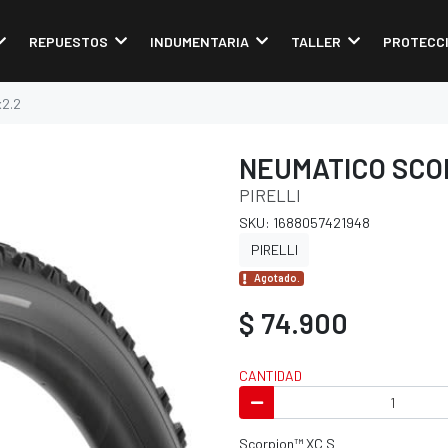
REPUESTOS
INDUMENTARIA
TALLER
PROTECC
x2.2
NEUMATICO SCOR
PIRELLI
SKU: 1688057421948
PIRELLI
Agotado.
$ 74.900
CANTIDAD
Scorpion™ XC S