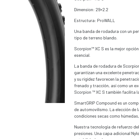
Dimension: 29×2.2
Estructura: ProWALL
Una banda de rodadura con un perf
tipo de terreno blando.
Scorpion™ XC S es la mejor opción 
esencial.
La banda de rodadura de Scorpio
garantizan una excelente penetraci
y su rigidez favorecen la penetra
frenado y tracción, así como un e
Scorpion ™ XC S también facilita l
SmartGRIP Compound es un compue
de automovilismo. La elección de 
condiciones secas como húmedas, 
Nuestra tecnología de refuerzo de
presiones. Una capa adicional Nyl