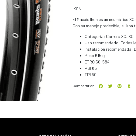
IKON
El Maxxis Ikon es un neumático XC
Con su manejo predecible, el Ikon 
Categoría: Carrera XC, XC
Uso recomendado: Todas la
Instalación recomendada: D
Peso 615 g
ETRO 56-584
PSI 65
TPI 60
Compartir en: