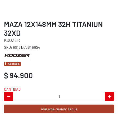
MAZA 12X148MM 32H TITANIUN
32XD
KOOZER
SKU: 69161370846824
Agotado.
$ 94.900
CANTIDAD
Avísame cuando llegue