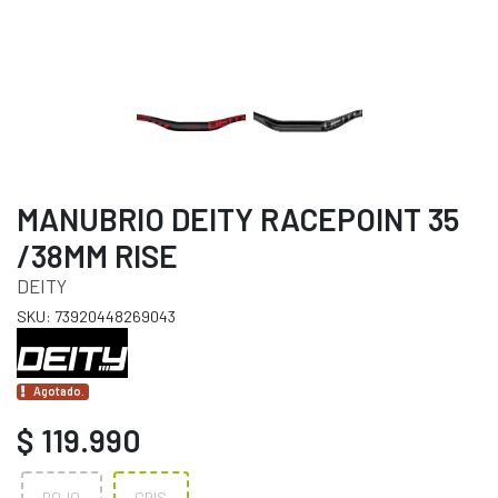
MANUBRIO DEITY RACEPOINT 35
/38MM RISE
DEITY
SKU: 73920448269043
Agotado.
$ 119.990
ROJO
GRIS