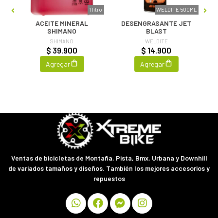
 ML
1 litro
WELDITE 500ML
ACEITE MINERAL
DESENGRASANTE JET
SHIMANO
BLAST
SHIMANO
WELDITE
$ 39.900
$ 14.900
Agregar
Agregar
Ventas de bicicletas de Montaña, Pista, Bmx, Urbana y Downhill
de variados tamaños y diseños. También los mejores accesorios y
repuestos