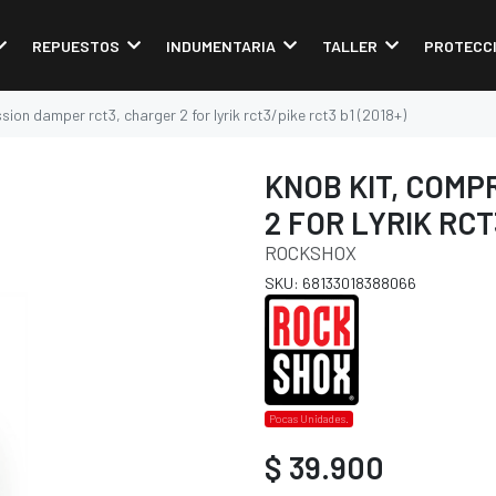
REPUESTOS
INDUMENTARIA
TALLER
PROTECC
ion damper rct3, charger 2 for lyrik rct3/pike rct3 b1 (2018+)
KNOB KIT, COMP
2 FOR LYRIK RCT
ROCKSHOX
SKU: 68133018388066
Pocas Unidades.
$ 39.900