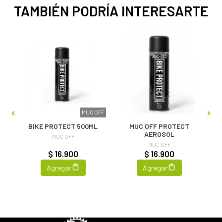
TAMBIÉN PODRÍA INTERESARTE
OFF
MUC OFF
BIKE PROTECT 500ML
MUC OFF PROTECT
L
AEROSOL
MUC OFF
MUC OFF
$ 16.900
$ 16.900
Agregar
Agregar