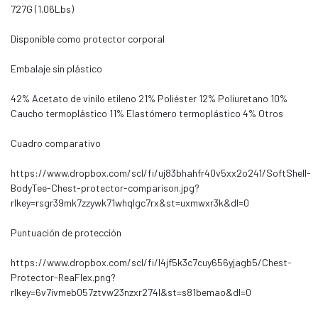
727G (1.06Lbs)
Disponible como protector corporal
Embalaje sin plástico
42% Acetato de vinilo etileno 21% Poliéster 12% Poliuretano 10%
Caucho termoplástico 11% Elastómero termoplástico 4% Otros
Cuadro comparativo
https://www.dropbox.com/scl/fi/uj83bhahfr40v5xx2o241/SoftShell-
BodyTee-Chest-protector-comparison.jpg?
rlkey=rsgr39mk7zzywk71whqlgc7rx&st=uxmwxr3k&dl=0
Puntuación de protección
https://www.dropbox.com/scl/fi/l4jf5k3c7cuy656yjagb5/Chest-
Protector-ReaFlex.png?
rlkey=6v7ivmeb057ztvw23nzxr274l&st=s81bemao&dl=0