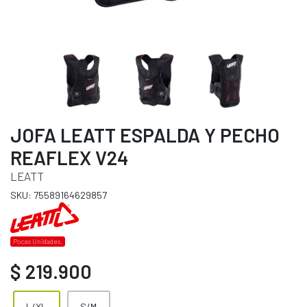
JOFA LEATT ESPALDA Y PECHO
REAFLEX V24
LEATT
SKU: 75589164629857
Pocas Unidades.
$ 219.900
L/XL
S/M