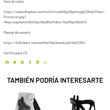
Guía de tallas
https://www.dropbox.com/scl/fi/ncahh3goi9g44nygb23md/Chest-
Protector.jpg?
rlkey=tzaymy4mtl5nl7pu49sd6fa7x&st=3eaf0po6&dl=0
Manual de usuario
https://b2b.leatt.com/amfile/file/download/file/3104/
Certificados CE
TAMBIÉN PODRÍA INTERESARTE