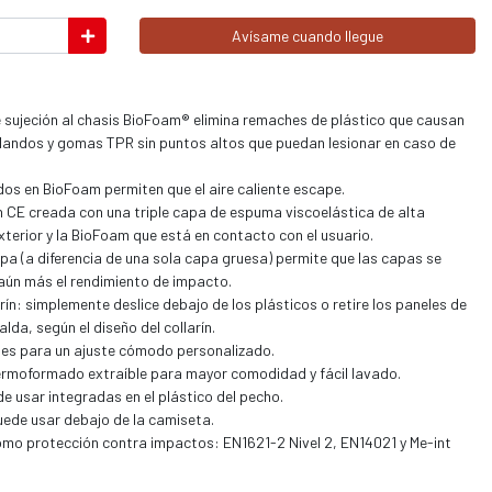
Avísame cuando llegue
e sujeción al chasis BioFoam® elimina remaches de plástico que causan
s blandos y gomas TPR sin puntos altos que puedan lesionar en caso de
os en BioFoam permiten que el aire caliente escape.
n CE creada con una triple capa de espuma viscoelástica de alta
xterior y la BioFoam que está en contacto con el usuario.
apa (a diferencia de una sola capa gruesa) permite que las capas se
aún más el rendimiento de impacto.
ín: simplemente deslice debajo de los plásticos o retire los paneles de
alda, según el diseño del collarín.
es para un ajuste cómodo personalizado.
rmoformado extraíble para mayor comodidad y fácil lavado.
 de usar integradas en el plástico del pecho.
puede usar debajo de la camiseta.
omo protección contra impactos: EN1621-2 Nivel 2, EN14021 y Me-int