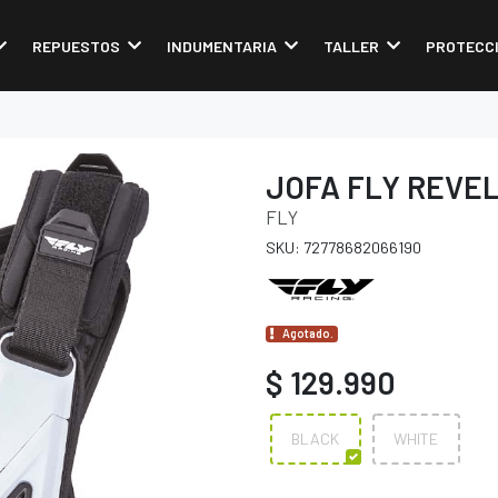
REPUESTOS
INDUMENTARIA
TALLER
PROTECC
JOFA FLY REVE
FLY
SKU: 72778682066190
Agotado.
$ 129.990
BLACK
WHITE