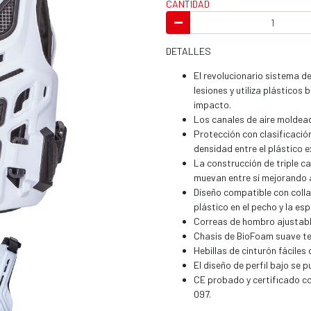
CANTIDAD
DETALLES
El revolucionario sistema d
lesiones y utiliza plástico
impacto.
Los canales de aire moldead
Protección con clasificació
densidad entre el plástico e
La construcción de triple c
muevan entre sí mejorando 
Diseño compatible con collar
plástico en el pecho y la esp
Correas de hombro ajustabl
Chasis de BioFoam suave te
Hebillas de cinturón fáciles
El diseño de perfil bajo se 
CE probado y certificado c
097.