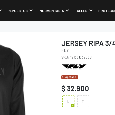
REPUESTOS
INDUMENTARIA
TALLER
PROTECC
JERSEY RIPA 3/
FLY
SKU: 191361339868
Agotado.
$ 32.900
L
M