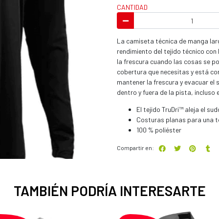
CANTIDAD
La camiseta técnica de manga larg
rendimiento del tejido técnico co
la frescura cuando las cosas se po
cobertura que necesitas y está con
mantener la frescura y evacuar el s
dentro y fuera de la pista, incluso e
El tejido TruDri™ aleja el s
Costuras planas para una 
100 % poliéster
Compartir en:
TAMBIÉN PODRÍA INTERESARTE