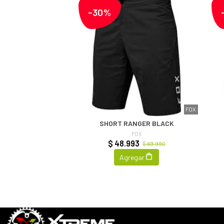
-30%
FOX
SHORT RANGER BLACK
FOX
$ 48.993
$ 69.990
Agregar