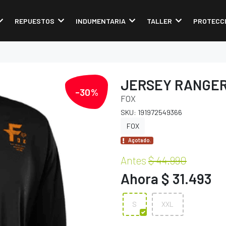
REPUESTOS
INDUMENTARIA
TALLER
PROTECC
JERSEY RANGER
-30%
FOX
SKU: 191972549366
FOX
Agotado.
Antes
$ 44.990
Ahora $ 31.493
S
XXL