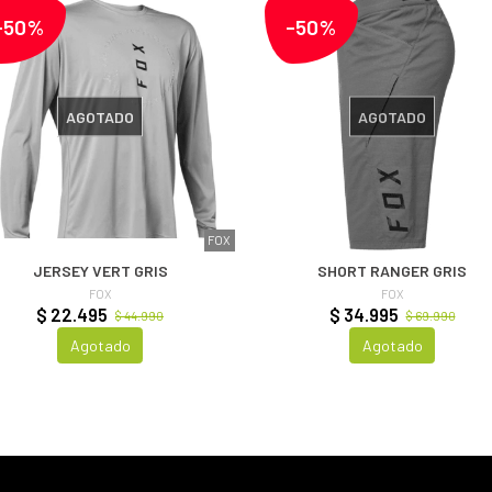
-50%
-50%
AGOTADO
AGOTADO
FOX
JERSEY VERT GRIS
SHORT RANGER GRIS
FOX
FOX
$ 22.495
$ 34.995
$ 44.990
$ 69.990
Agotado
Agotado