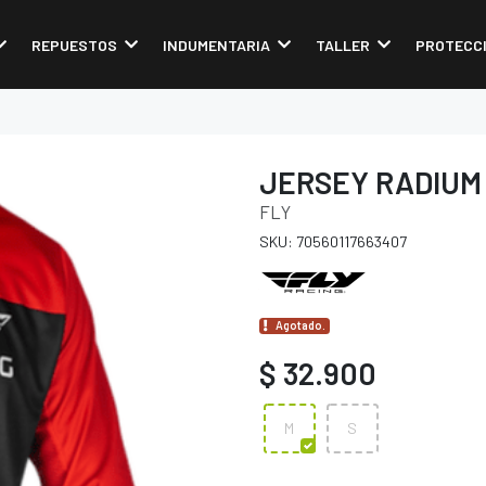
REPUESTOS
INDUMENTARIA
TALLER
PROTECC
JERSEY RADIUM
FLY
SKU: 70560117663407
Agotado.
$ 32.900
M
S