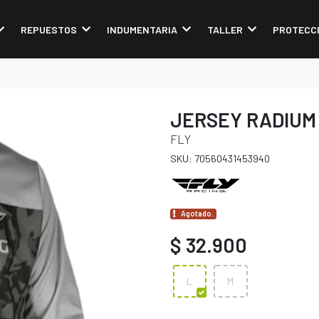
REPUESTOS
INDUMENTARIA
TALLER
PROTECC
JERSEY RADIUM
FLY
SKU: 70560431453940
Agotado.
$ 32.900
L
M