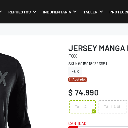
REPUESTOS
INDUMENTARIA
TALLER
PROTECC
JERSEY MANGA 
FOX
SKU: 69159184343551
FOX
Agotado.
$ 74.990
TALLA L
TALLA XL
CANTIDAD