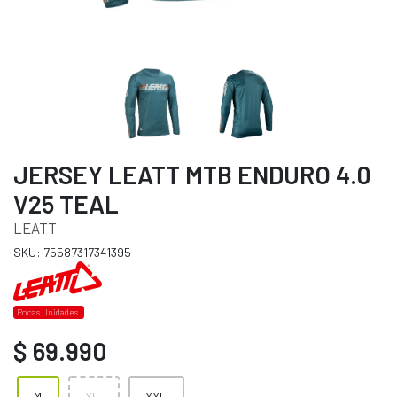
JERSEY LEATT MTB ENDURO 4.0
V25 TEAL
LEATT
SKU: 75587317341395
Pocas Unidades.
$ 69.990
M
XL.
XXL