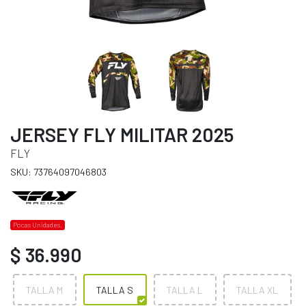
JERSEY FLY MILITAR 2025
FLY
SKU: 73764097046803
Pocas Unidades.
$ 36.990
TALLA M
TALLA S
TALLA L
TALLA XL