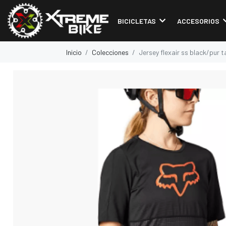
BICICLETAS
ACCESORIOS
Inicio
Colecciones
Jersey flexair ss black/pur ta