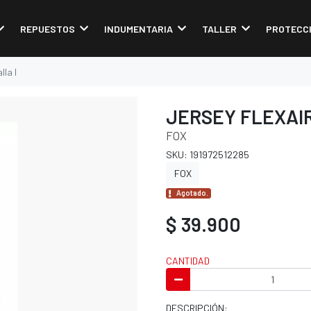
REPUESTOS
INDUMENTARIA
TALLER
PROTECC
lla l
JERSEY FLEXAIR
FOX
SKU: 191972512285
FOX
Agotado.
$ 39.900
CANTIDAD
DESCRIPCIÓN: