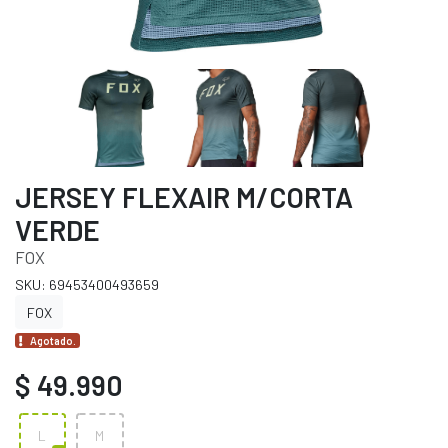
JERSEY FLEXAIR M/CORTA
VERDE
FOX
SKU: 69453400493659
FOX
Agotado.
$ 49.990
L
M