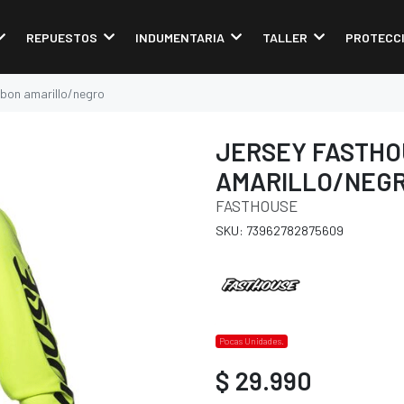
REPUESTOS
INDUMENTARIA
TALLER
PROTECC
rbon amarillo/negro
JERSEY FASTH
AMARILLO/NEG
FASTHOUSE
SKU: 73962782875609
Pocas Unidades.
$ 29.990