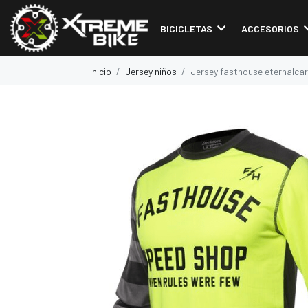
BICICLETAS
ACCESORIOS
Inicio
Jersey niños
Jersey fasthouse eternalca