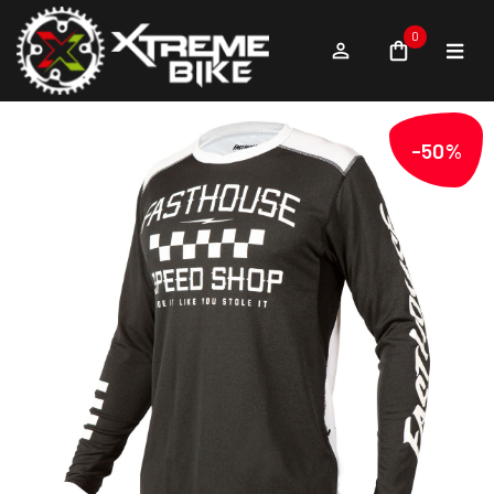
0
-50%