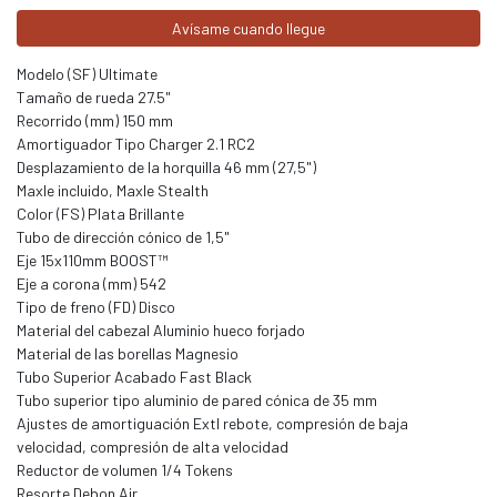
Avísame cuando llegue
Modelo (SF) Ultimate
Tamaño de rueda 27.5"
Recorrido (mm) 150 mm
Amortiguador Tipo Charger 2.1 RC2
Desplazamiento de la horquilla 46 mm (27,5")
Maxle incluido, Maxle Stealth
Color (FS) Plata Brillante
Tubo de dirección cónico de 1,5"
Eje 15x110mm BOOST™
Eje a corona (mm) 542
Tipo de freno (FD) Disco
Material del cabezal Aluminio hueco forjado
Material de las borellas Magnesio
Tubo Superior Acabado Fast Black
Tubo superior tipo aluminio de pared cónica de 35 mm
Ajustes de amortiguación Extl rebote, compresión de baja
velocidad, compresión de alta velocidad
Reductor de volumen 1/4 Tokens
Resorte Debon Air