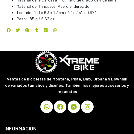
Material del Trinquete: Acero endurecido
Tamaño: 10.1 x 6.3 x 1.7 cm / 4 "x 2.5" x 0.67 "
Peso: 185 g / 6.52 oz
Ventas de bicicletas de Montaña, Pista, Bmx, Urbana y Downhill
de variados tamaños y diseños. También los mejores accesorios y
repuestos
INFORMACIÓN