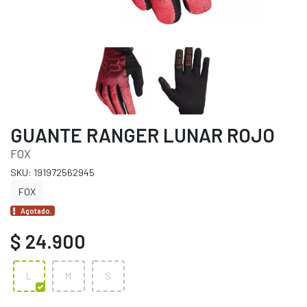
GUANTE RANGER LUNAR ROJO
FOX
SKU: 191972562945
FOX
Agotado.
$ 24.900
L
M
S