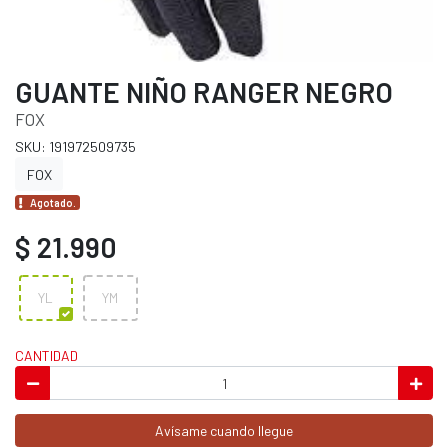
GUANTE NIÑO RANGER NEGRO
FOX
SKU: 191972509735
FOX
Agotado.
$ 21.990
YL
YM
CANTIDAD
Avísame cuando llegue