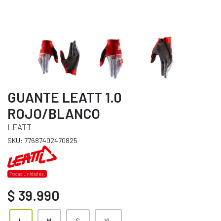
GUANTE LEATT 1.0
ROJO/BLANCO
LEATT
SKU: 77687402470825
Pocas Unidades.
$ 39.990
L
M
S
XL