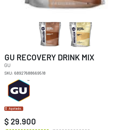
GU RECOVERY DRINK MIX
GU
SKU: 68927688669518
Agotado.
$ 29.900