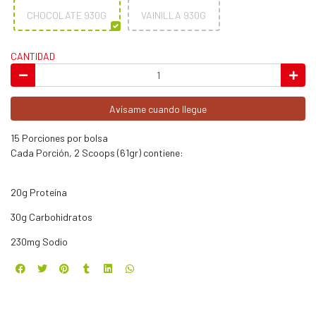
CHOCOLATE 930G
VAINILLA 930G
CANTIDAD
Avísame cuando llegue
15 Porciones por bolsa
Cada Porción, 2 Scoops (61gr) contiene:
20g Proteína
30g Carbohidratos
230mg Sodio