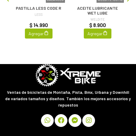
ML
PASTILLA LESS CODE R
ACEITE LUBRICANTE
WET LUBE
LESS
WELDITE
$ 14.990
$ 8.900
Agregar
Agregar
Ventas de bicicletas de Montaña, Pista, Bmx, Urbana y Downhill
de variados tamaños y diseños. También los mejores accesorios y
repuestos