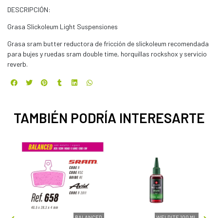
DESCRIPCIÓN:
Grasa Slickoleum Light Suspensiones
Grasa sram butter reductora de fricción de slickoleum recomendada
para bujes y ruedas sram double time, horquillas rockshox y servicio
reverb.
TAMBIÉN PODRÍA INTERESARTE
OFF
BALANCED
WELDITE 100 ML