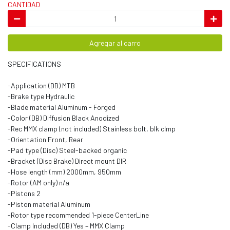
CANTIDAD
Agregar al carro
SPECIFICATIONS
-Application (DB) MTB
-Brake type Hydraulic
-Blade material Aluminum - Forged
-Color (DB) Diffusion Black Anodized
-Rec MMX clamp (not included) Stainless bolt, blk clmp
-Orientation Front, Rear
-Pad type (Disc) Steel-backed organic
-Bracket (Disc Brake) Direct mount DIR
-Hose length (mm) 2000mm, 950mm
-Rotor (AM only) n/a
-Pistons 2
-Piston material Aluminum
-Rotor type recommended 1-piece CenterLine
-Clamp Included (DB) Yes – MMX Clamp