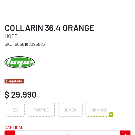
COLLARIN 36.4 ORANGE
HOPE
SKU: 5055168095523
Agotado.
$ 29.990
RED
PURPLE
BLACK
ORANGE
CANTIDAD