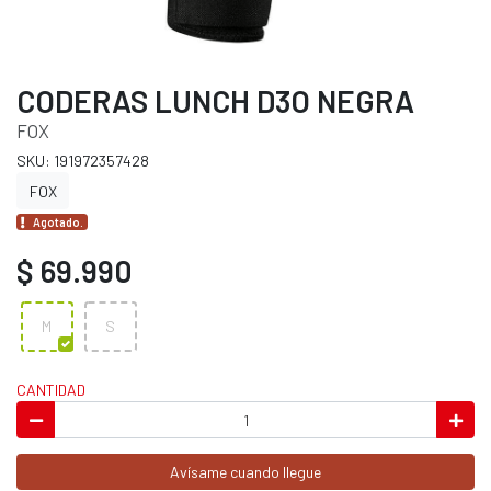
CODERAS LUNCH D3O NEGRA
FOX
SKU: 191972357428
FOX
Agotado.
$ 69.990
M
S
CANTIDAD
Avísame cuando llegue